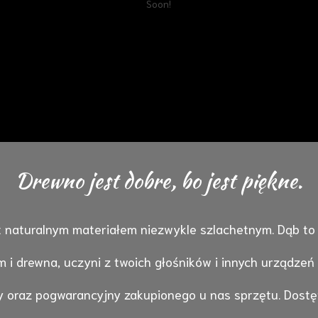
Soon!
Drewno jest dobre, bo jest piękne.
t naturalnym materiałem niezwykle szlachetnym. Dąb to s
 i drewna, uczyni z twoich głośników i innych urządzeń 
 oraz pogwarancyjny zakupionego u nas sprzętu. Dostęp