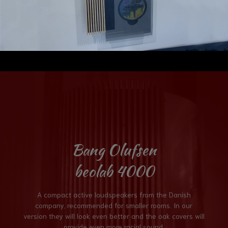
Bang Olufsen
beolab 4000
A compact active loudspeakers from the Danish
company, recommended for smaller rooms. In our
version they will look even better and the oak covers will
provide even more racial sound.