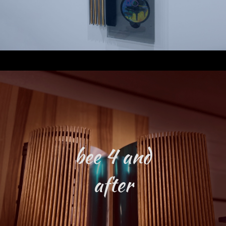
bee 4 and
after