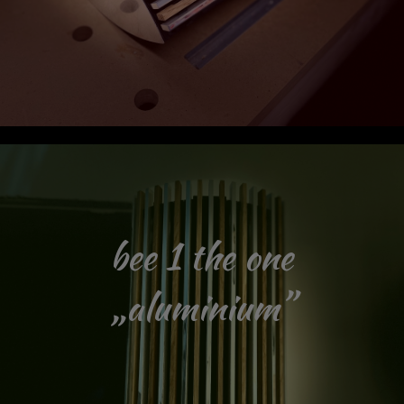
bee 1 the one
„aluminium”