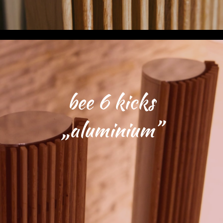
bee 6 kicks
„aluminium”