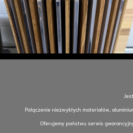
Jes
Połączenie niezwykłych materiałów, aluminium
Oferujemy państwu serwis gwarancyjny