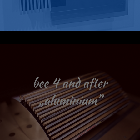
bee 4 and after
„aluminium”