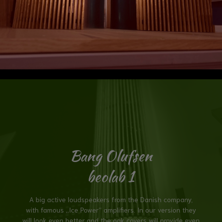
Bang Olufsen
beolab 1
A big active loudspeakers from the Danish company,
with famous „Ice Power” amplifiers. In our version they
will look even better and the oak covers will provide even