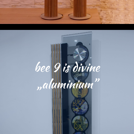
bee 9 is divine
„aluminium”