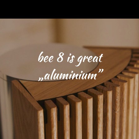
bee 8 is great
„aluminium”